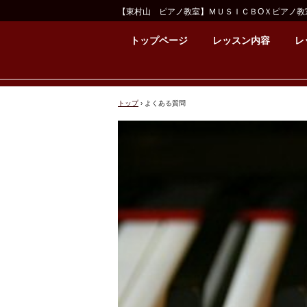
【東村山 ピアノ教室】ＭＵＳＩＣＢOＸピアノ教
トップページ
レッスン内容
レ
トップ
›
よくある質問