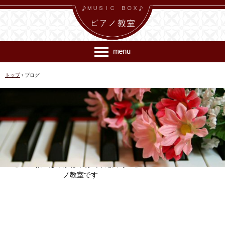
トップ
›
ブログ
【東村山 ピアノ教室】ＭＵＳＩＣＢOＸ
ピアノ教室は東京都東村山市廻田町のピア
ノ教室です